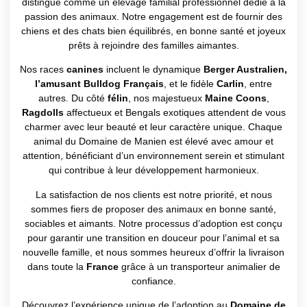
distingue comme un élevage familial professionnel dédié à la
passion des animaux. Notre engagement est de fournir des
chiens et des chats bien équilibrés, en bonne santé et joyeux
prêts à rejoindre des familles aimantes.
Nos races
canines
incluent le dynamique
Berger Australien,
l’amusant Bulldog Français
, et le fidèle
Carlin
, entre
autres. Du côté
félin
, nos majestueux
Maine Coons
,
Ragdolls
affectueux et Bengals exotiques attendent de vous
charmer avec leur beauté et leur caractère unique. Chaque
animal du Domaine de Manien est élevé avec amour et
attention, bénéficiant d’un environnement serein et stimulant
qui contribue à leur développement harmonieux.
La satisfaction de nos clients est notre priorité, et nous
sommes fiers de proposer des animaux en bonne santé,
sociables et aimants. Notre processus d’adoption est conçu
pour garantir une transition en douceur pour l’animal et sa
nouvelle famille, et nous sommes heureux d’offrir la livraison
dans toute la
France
grâce à un transporteur animalier de
confiance.
Découvrez l’expérience unique de l’adoption au
Domaine de