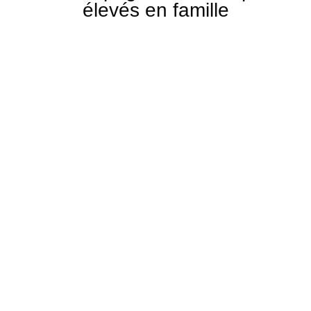
élevés en famille
Berger Australien
Spitz Nain